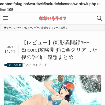
content/plugins/wordtwit/include/classes/wordtwit.php
on
line
105
ホーム
LIFE (レビュー、ゲーム全般など)
ゲーム全般
【レビュー】(幻影異聞録#FE
2021
Encore)攻略見ずに全クリアした
11/21
後の評価・感想まとめ
2021年11月21日
ゲーム全般