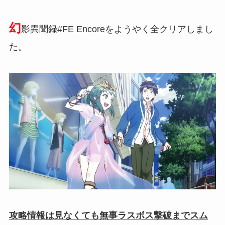
幻
影異聞録#FE Encoreをようやく全クリアしまし
た。
攻略情報は見なくても無事ラスボス撃破までスム